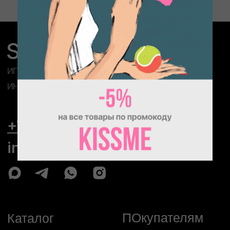
ПОкупателям
Каталог
Доставка и оплата
Для мужчин
Возврат
Для женщин
Уход за изделиями
Для детей
О бренде
Сумки
Блог
Контакты
Компания MetaPlatforms Inc., владеющая данными сетей
Facebook и Instagram, по решению суда от 21.03.2022 признана
экстремистской организацией, её деятельность на территории
России запрещена.
Публичная оферта
Согласие на обработку персональных
данных
Политика конфиденциальности
© 2026 SMOTRINAMYACH