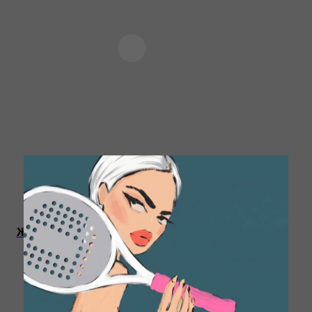
ИП Пронин Илья Сергеевич
ИНН: 771465108556
Женские спортивные
брюки на флисе
+7 (977) 453-17-88
Indian Wells
info@smotrinamyach.ru
6 680
Р.