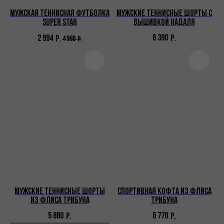
Мужская теннисная футболка
Мужские теннисные шорты с
SUPER STAR
вышивкой Надаля
6 390
Р.
2 994
Р.
4 990
Р.
Мужские теннисные шорты
Спортивная кофта из флиса
из флиса Трибуна
Трибуна
5 880
6 770
Р.
Р.