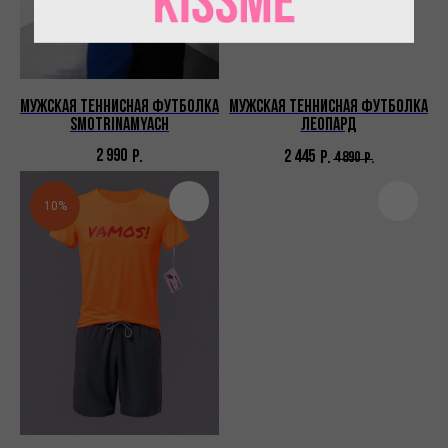
Мужская теннисная футболка
Мужская теннисная футболка
Smotrinamyach
Леопард
2 990
Р.
2 445
Р.
4 890
Р.
10%
ИП Пронин Илья Сергеевич
ИНН: 771465108556