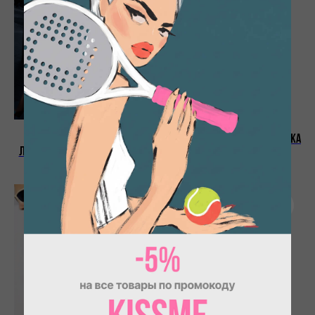
Мужской спортивный
Мужская теннисная футболка
лонгслив с принтом Надаля
Line
3 990
Р.
3 354
Р.
5 590
Р.
SALE
- 50%