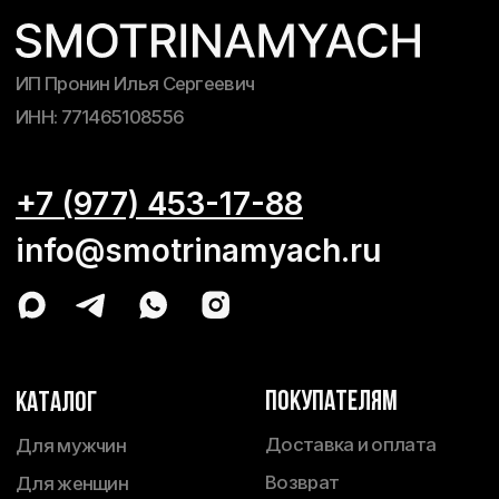
ПОкупателям
Каталог
Доставка и оплата
Для мужчин
Возврат
Для женщин
Уход за изделиями
Для детей
О бренде
Сумки
Блог
Контакты
Компания MetaPlatforms Inc., владеющая данными сетей
Facebook и Instagram, по решению суда от 21.03.2022 признана
экстремистской организацией, её деятельность на территории
России запрещена.
Публичная оферта
Согласие на обработку персональных
данных
Политика конфиденциальности
© 2026 SMOTRINAMYACH