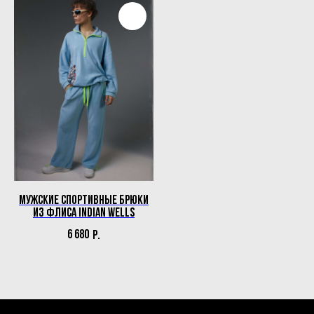
ИП Пронин Илья Сергеевич
ИНН: 771465108556
Мужские спортивные брюки
из флиса Indian Wells
+7 (977) 453-17-88
6 680
Р.
info@smotrinamyach.ru