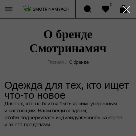
0
О бренде
Смотринамяч
Одежда для тех, кто ищет
Главная
/
О бренде
что-то новое
Для тех, кто не боится быть ярким, уверенным
и настоящим. Наши вещи созданы,
чтобы подчёркивать индивидуальность на корте
и за его пределами.
Мы не просто шьём спортивную униформу,
мы одушевляем каждую вещь. Даже в базовых
шортах или юбке есть деталь, которая делает
их особенными.