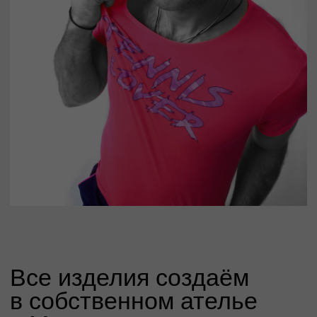
Все изделия создаём
в собственном ателье
в Москве
Мы используем спортивные ткани с технологией Dry
Fit — лёгкие, дышащие и приятные к телу.
Материалы поставляют фабрики из Турции и Италии,
где создают ткани для мировых брендов.
Продуман каждый шов. А принты устойчивы
к стирке и сохраняют цвет больше года
при правильном уходе.
Все наши изделия проходит сертификацию
в системе «Честный знак».