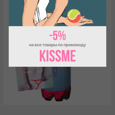
быть в центре внимания.
Я делал футболки с теннисными принтами
сначала для себя, потому что мне нравилось
придумывать и создавать что-то своими
руками. Когда стали спрашивать, где я купил эту
футболку, я понял, что мои вещи нравятся не
только мне…
Так появился бренд SMOTRINAMYACH. Сегодня —
это официальный участник проекта «Сделано в
Москве» и бренд, который объединяет яркий стиль,
функциональность и дух большого тенниса.