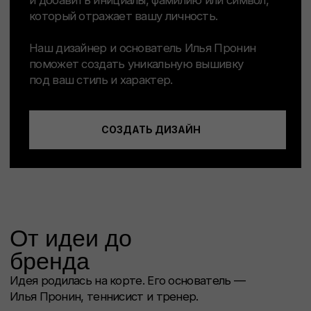
ИП Пронин Илья Сергеевич
ИНН: 771465108556
+7 (977) 453-17-88
info@smotrinamyach.ru
ПОкупателям
Каталог
Доставка и оплата
Для мужчин
Возврат
Для женщин
Уход за изделиями
Для детей
О бренде
Сумки
Блог
Контакты
Компания MetaPlatforms Inc., владеющая данными сетей
Facebook и Instagram, по решению суда от 21.03.2022 признана
экстремистской организацией, её деятельность на территории
России запрещена.