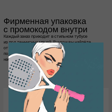
Создай свой дизайн
вышивки
У нас можно кастомизировать одежду
и добавить инициалы, фамилию или символ,
который отражает вашу личность.
Наш дизайнер и основатель Илья Пронин
поможет создать уникальную вышивку
под ваш стиль и характер.
СОЗДАТЬ ДИЗАЙН
От идеи до
бренда
Идея родилась на корте. Его основатель —
Илья Пронин, теннисист и тренер.
Название пришло само собой. На корте чаще
всего звучит фраза «Смотри на мяч!»
Она стала отражением философии бренда —