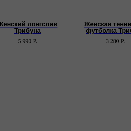
Женский лонгслив
Женская тенн
Трибуна
футболка Три
5 990
Р.
3 280
Р.
Каталог
ПОкупателям
Для мужчин
Доставка и оплата
Для женщин
Возврат
Для
Уход за изделиями
детей
Сумки
О бренде
Контакты