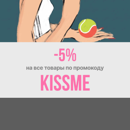
asterCard, МИР) и через систему СБП (Система быстрых пла