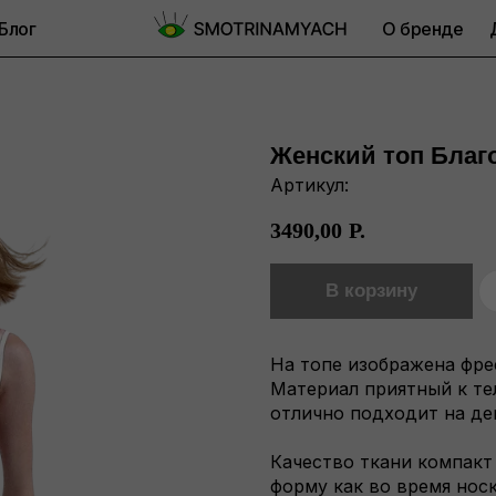
Блог
О бренде
Женский топ Благ
Артикул:
3490,00
Р.
В корзину
На топе изображена фр
Материал приятный к тел
отлично подходит на де
Качество ткани компакт
форму как во время носк