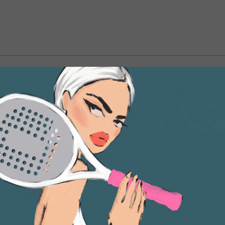
тирайте их вывернутыми наизнанку при температуре до 30 °
ателей и не отжимайте на высоких оборотах.
живайте паром с изнанки. Если развесить изделие после сти
ДЭК до ближайшего пункта выдачи. Отправка осуществляетс
районов РФ срок может увеличиться до 21−30 дней. Стоимос
ьца действует бесплатная доставка.