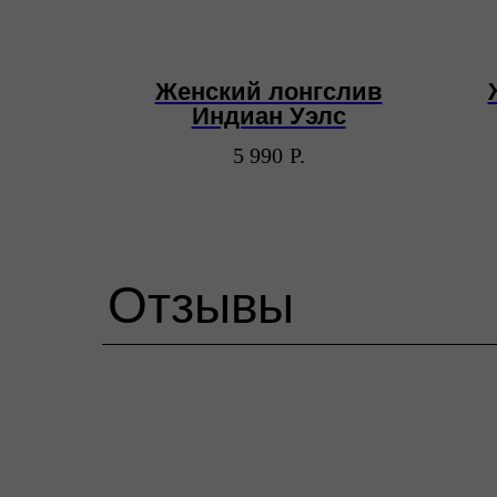
сная
Женский лонгслив
ash
Индиан Уэлс
5 990
Р.
Отзывы
ИП Пронин Илья Сергеевич
ИНН: 771465108556