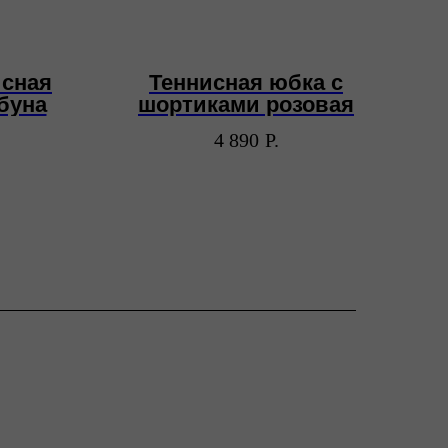
исная
Теннисная юбка с
Ж
буна
шортиками розовая
4 890
Р.
+7 (977) 453-17-88
info@smotrinamyach.ru