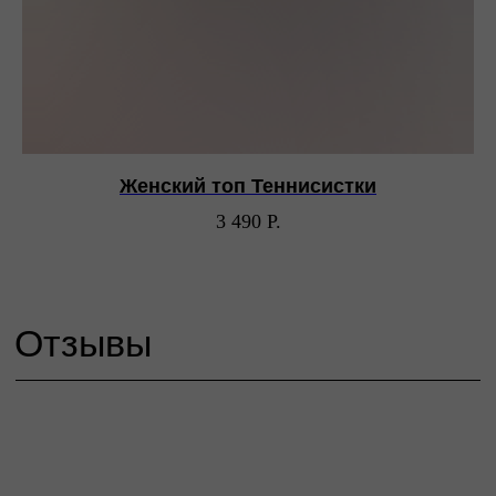
Компания MetaPlatforms Inc., владеющая данными сетей
Facebook и Instagram, по решению суда от 21.03.2022 признана
экстремистской организацией, её деятельность на территории
России запрещена.
Публичная оферта
Согласие на обработку персональных
данных
Политика конфиденциальности
Женский топ Теннисистки
© 2026 SMOTRINAMYACH
3 490
Р.