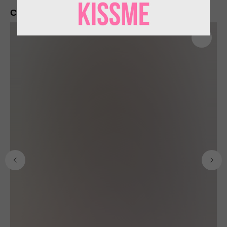
Смотрите также
ИП Пронин Илья Сергеевич
ИНН: 771465108556
+7 (977) 453-17-88
info@smotrinamyach.ru
ПОкупателям
Каталог
Доставка и оплата
Для мужчин
Возврат
Для женщин
Уход за изделиями
Для детей
О бренде
Сумки
Контакты