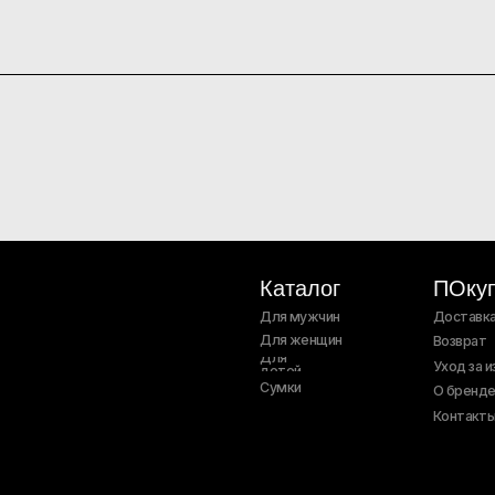
Каталог
ПОкупателям
Для мужчин
Доставка и оплата
Для женщин
Возврат
Для
Уход за изделиями
детей
Сумки
О бренде
Контакты
Компания MetaPlatforms Inc., владеющая данными сетей Facebook и
экстремистской организацией, её деятельность на территории Рос
Политика
Согласие на 
конфиденциальности