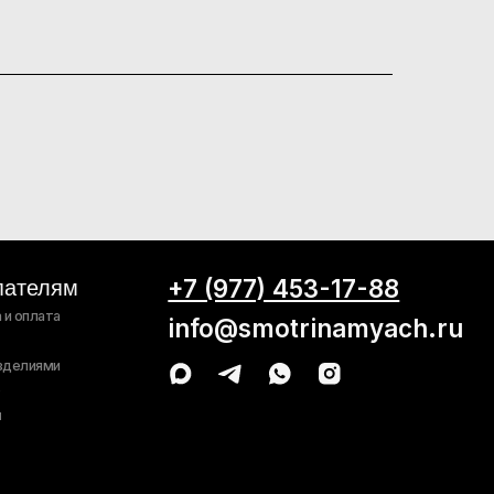
+7 (977) 453-17-88
info@smotrinamyach.ru
 Instagram, по решению суда от 21.03.2022 признана
сии запрещена.
обработку персональных
Публичная
данных
оферта