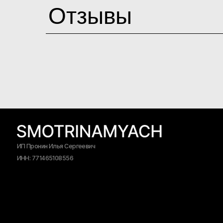
Отзывы
ИП Пронин Илья Сергеевич
ИНН: 771465108556
© 2026 SMOTRINAMYACH