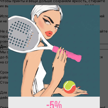
Чтобы принты и вещи дольше сохраняли яркость, стирайте
их вывернутыми наизнанку при температуре до 30 °C.
Используйте мягкие моющие средства без отбеливателей
и не отжимайте на высоких оборотах.
Не сушите под прямыми солнечными лучами. Проглаживайте
паром с изнанки. Если развесить изделие после стирки
ровно, то можно не приглаживать.
Доставка и оплата
Мы отправляем заказы транспортной компанией СДЭК
до ближайшего пункта выдачи. Отправка осуществляется
на следующий день после оформления и оплаты заказа.
Срок доставки от 3 до 10 дней. Для отдалённых
районов РФ срок может увеличиться до 21−30 дней.
Стоимость рассчитывается на основе тарифов СДЭК.
Для заказов в Москве в пределах Бульварного кольца
действует бесплатная доставка.
Оплатить заказ можно банковской картой (Visa, MasterCard,