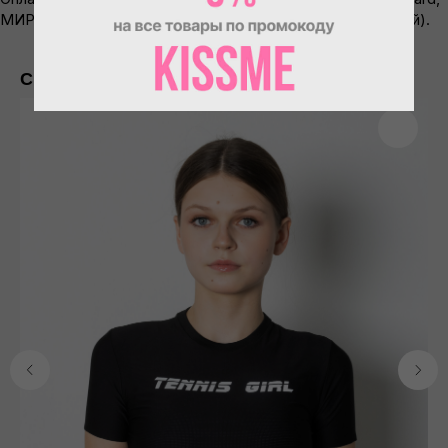
МИР) и через систему СБП (Система быстрых платежей).
Смотрите также
Отзывы
ИП Пронин Илья Сергеевич
ИНН: 771465108556
+7 (977) 453-17-88
info@smotrinamyach.ru