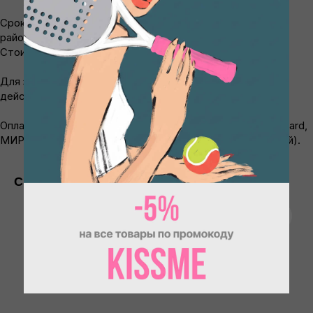
Срок доставки от 3 до 10 дней. Для отдалённых
районов РФ срок может увеличиться до 21−30 дней.
Стоимость рассчитывается на основе тарифов СДЭК.
Для заказов в Москве в пределах Бульварного кольца
действует бесплатная доставка.
Оплатить заказ можно банковской картой (Visa, MasterCard,
МИР) и через систему СБП (Система быстрых платежей).
Отзывы
Смотрите также
ИП Пронин Илья Сергеевич
ИНН: 771465108556