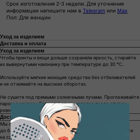
Срок изготовления 2-3 недели. Для уточнения
информации напишите нам в
Telegram
или
Max
Пол: Для женщин
Уход за изделием
Доставка и оплата
Уход за изделием
Чтобы принты и вещи дольше сохраняли яркость, стирайте
их вывернутыми наизнанку при температуре до 30 °C.
Используйте мягкие моющие средства без отбеливателей
и не отжимайте на высоких оборотах.
Не сушите под прямыми солнечными лучами. Проглаживайте
паром с изнанки. Если развесить изделие после стирки
ровно, то можно не приглаживать.
Доставка и оплата
Мы отправляем заказы транспортной компанией СДЭК
до ближайшего пункта выдачи. Отправка осуществляется
на следующий день после оформления и оплаты заказа.