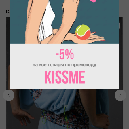
Смотрите также
Отзывы
ИП Пронин Илья Сергеевич
ИНН: 771465108556
+7 (977) 453-17-88
info@smotrinamyach.ru
ПОкупателям
Каталог