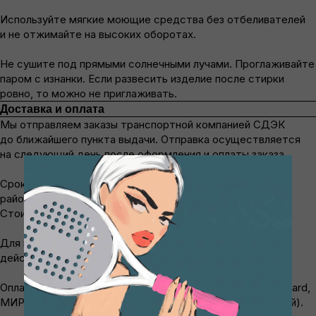
Используйте мягкие моющие средства без отбеливателей
и не отжимайте на высоких оборотах.
Не сушите под прямыми солнечными лучами. Проглаживайте
паром с изнанки. Если развесить изделие после стирки
ровно, то можно не приглаживать.
Доставка и оплата
Мы отправляем заказы транспортной компанией СДЭК
до ближайшего пункта выдачи. Отправка осуществляется
на следующий день после оформления и оплаты заказа.
Срок доставки от 3 до 10 дней. Для отдалённых
районов РФ срок может увеличиться до 21−30 дней.
Стоимость рассчитывается на основе тарифов СДЭК.
Для заказов в Москве в пределах Бульварного кольца
действует бесплатная доставка.
Оплатить заказ можно банковской картой (Visa, MasterCard,
МИР) и через систему СБП (Система быстрых платежей).