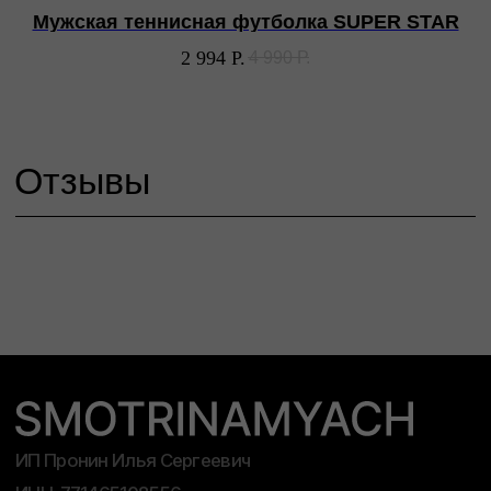
данных
Мужская теннисная футболка SUPER STAR
Политика конфиденциальности
2 994
Р.
4 990
Р.
© 2026 SMOTRINAMYACH