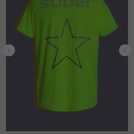
ИНН: 771465108556
+7 (977) 453-17-88
info@smotrinamyach.ru
ПОкупателям
Каталог
Доставка и оплата
Для мужчин
Возврат
Для женщин
Уход за изделиями
Для детей
О бренде
Сумки
Контакты
Компания MetaPlatforms Inc., владеющая данными сетей
Facebook и Instagram, по решению суда от 21.03.2022 признана
экстремистской организацией, её деятельность на территории
России запрещена.
Публичная оферта
Согласие на обработку персональных