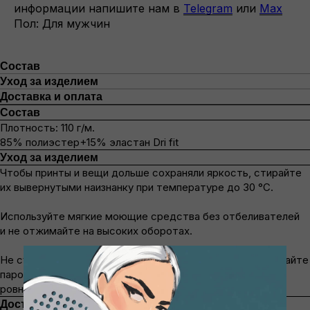
информации напишите нам в
Telegram
или
Max
Пол: Для мужчин
Состав
Уход за изделием
Доставка и оплата
Состав
Плотность: 110 г/м.
85% полиэстер+15% эластан Dri fit
Уход за изделием
Чтобы принты и вещи дольше сохраняли яркость, стирайте
их вывернутыми наизнанку при температуре до 30 °C.
Используйте мягкие моющие средства без отбеливателей
и не отжимайте на высоких оборотах.
Не сушите под прямыми солнечными лучами. Проглаживайте
паром с изнанки. Если развесить изделие после стирки
ровно, то можно не приглаживать.
Доставка и оплата