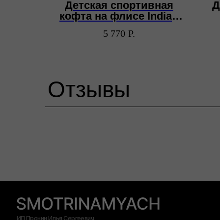
р для
Детская спортивная
Д
mic
кофта на флисе Indian
Wells
5 770
Р.
Отзывы
ИП Пронин Илья Сергеевич
ИНН: 771465108556