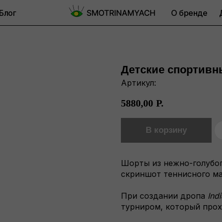
Блог
О бренде
Детские спортивн
Артикул:
5880,00
Р.
В корзину
Шорты из нежно-голубог
скриншот теннисного ма
При создании дропа
Ind
турниром, который прох