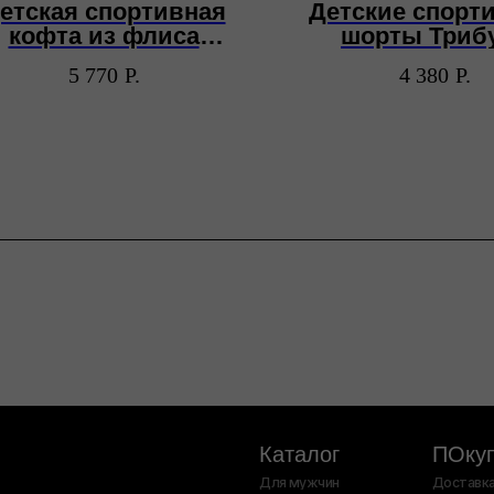
етская спортивная
Детские спорт
кофта из флиса
шорты Триб
Трибуна
5 770
Р.
4 380
Р.
Каталог
ПОкупателям
Для мужчин
Доставка и оплата
Для женщин
Возврат
Для
Уход за изделиями
детей
Сумки
О бренде
Контакты
Компания MetaPlatforms Inc., владеющая данными сетей Facebook и
экстремистской организацией, её деятельность на территории Рос