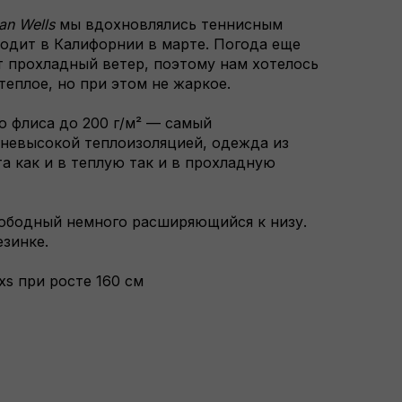
ian Wells
мы вдохновлялись теннисным
одит в Калифорнии в марте. Погода еще
ет прохладный ветер, поэтому нам хотелось
 теплое, но при этом не жаркое.
о флиса до 200 г/м² — самый
невысокой теплоизоляцией, одежда из
а как и в теплую так и в прохладную
ободный немного расширяющийся к низу.
езинке.
xs при росте 160 см