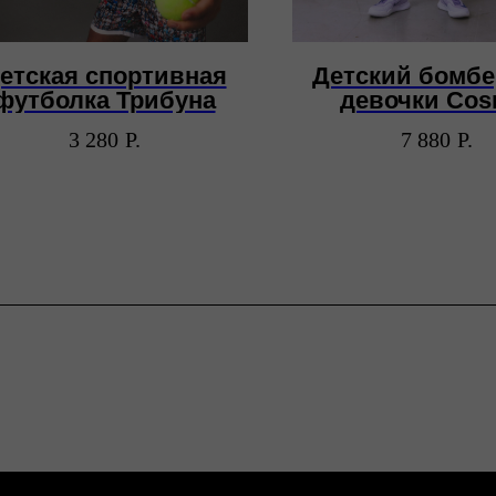
етская спортивная
Детский бомбе
футболка Трибуна
девочки Cos
3 280
Р.
7 880
Р.
Каталог
ПОкупателям
Для мужчин
Доставка и оплата
Для женщин
Возврат
Для
Уход за изделиями
детей
Сумки
О бренде
Контакты