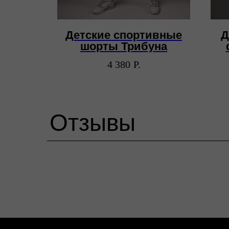
а для
Детские спортивные
Д
пова
шорты Трибуна
4 380
Р.
Отзывы
ИП Пронин Илья Сергеевич
ИНН: 771465108556