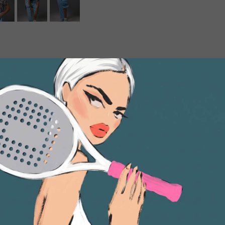
тирайте их вывернутыми наизнанку при
ателей и не отжимайте на высоких оборотах.
живайте паром с изнанки. Если развесить изделие