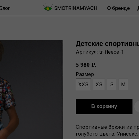
Блог
О бренде
Детские спортивны
Артикул:
tr-fleece-1
5 980
Р.
Размер
XXS
XS
S
M
В корзину
Спортивные брюки из пр
голубого цвета. Унисекс.