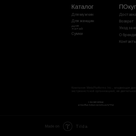
Компания MetaPlatforms Inc., владеющая данными сетей Facebook и
экстремистской организацией, её деятельность на территории Рос
Политика
Согласие на 
конфиденциальности
Tilda
Made on