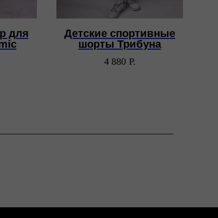
р для
Детские спортивные
mic
шорты Трибуна
4 880
Р.
+7 (977) 453-17-88
info@smotrinamyach.ru